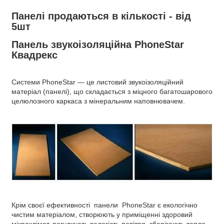
Панелі продаються в кількості - від
5шт
Панель звукоізоляційна PhoneStar
Квадрекс
Системи PhoneStar — це листовий звукоізоляційний
матеріал (панелі), що складається з міцного багатошарового
целюлозного каркаса з мінеральним наповнювачем.
Крім своєї ефективності панели PhoneStar є екологічно
чистим матеріалом, створюють у приміщенні здоровий
мікроклімат, регулюють вологість повітря, зберігають тепло