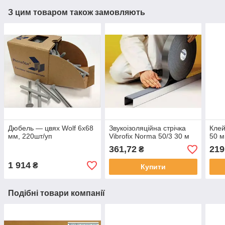
З цим товаром також замовляють
Дюбель — цвях Wolf 6x68
Звукоізоляційна стрічка
Клей
мм, 220шт/уп
Vibrofix Norma 50/3 30 м
50 м
361,72
219
₴
1 914
₴
Купити
Подібні товари компанії