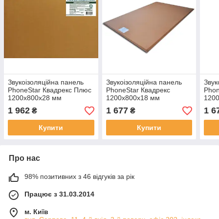
Звукоізоляційна панель
Звукоізоляційна панель
Звук
PhoneStar Квадрекс Плюс
PhoneStar Квадрекс
Phon
1200х800х28 мм
1200х800х18 мм
120
1 962
1 677
1 6
₴
₴
Купити
Купити
Про нас
98% позитивних з 46 відгуків за рік
Працює з 31.03.2014
м. Київ