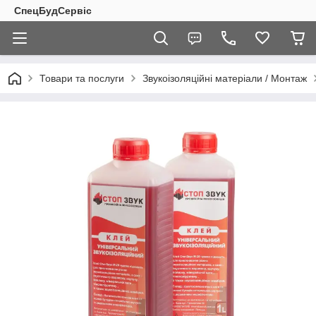
СпецБудСервіс
Товари та послуги
Звукоізоляційні матеріали / Монтаж