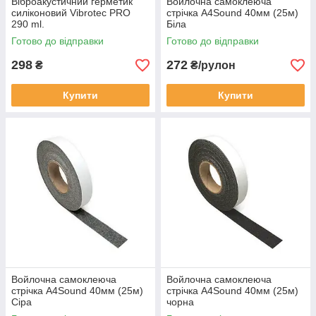
Віброакустичний герметик
Войлочна самоклеюча
силіконовий Vibrotec PRO
стрічка A4Sound 40мм (25м)
290 ml.
Біла
Готово до відправки
Готово до відправки
298
272
₴
₴/рулон
Купити
Купити
Войлочна самоклеюча
Войлочна самоклеюча
стрічка A4Sound 40мм (25м)
стрічка A4Sound 40мм (25м)
Сіра
чорна