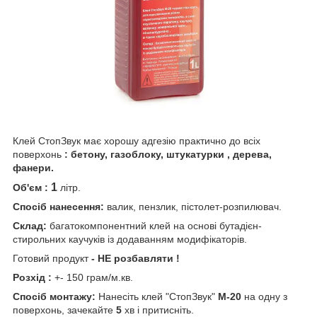
Клей СтопЗвук має хорошу адгезію практично до всіх
поверхонь
: бетону, газоблоку, штукатурки , дерева,
фанери.
1
Об'єм :
літр.
Спосіб нанесення:
валик, пензлик, пістолет-розпилювач.
Склад:
багатокомпонентний клей на основі бутадієн-
стирольних каучуків із додаванням модифікаторів.
Готовий продукт
- НЕ розбавляти !
Розхід :
+- 150 грам/м.кв.
Спосіб монтажу:
Нанесіть клей "СтопЗвук"
М-20
на одну з
поверхонь, зачекайте
5
хв і притисніть.