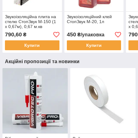
Звукоізоляційна плита на
Звукоізоляційний клей
Звук
стелю СтопЗвук М-150 (1
СтопЗвук М-20, 1л
стел
х 0,67м), 0,67 м.кв
х 0,
790,60
450
790
₴
₴/упаковка
Купити
Купити
Акційні пропозиції та новинки