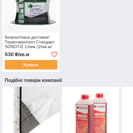
Безкоштовна доставка!
Термозвукоізол Стандарт
SONOTIZ 12мм (15кв.м/
уп) Звукоізоляція стін,
530
₴/кв.м
підлоги і стель.
Шумоізоляція
Купити
Подібні товари компанії