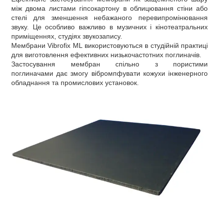
між двома листами гіпсокартону в облицювання стіни або
стелі для зменшення небажаного перевипромінювання
звуку. Це особливо важливо в музичних і кінотеатральних
приміщеннях, студіях звукозапису.
Мембрани Vibrofix ML використовуються в студійній практиці
для виготовлення ефективних низькочастотних поглиначів.
Застосування мембран спільно з пористими
поглиначами дає змогу вібромпфувати кожухи інженерного
обладнання та промислових установок.