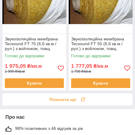
Звукоізоляційна мембрана
Звукоізоляційна мембрана
Tecsound FT 75 (6,6 кв.м./
Tecsound FT 55 (6,6 кв.м./
рул.) з войлоком, товщ.
рул.) з войлоком, товщ.
14мм.
12,5мм.
Готово до відправки
Готово до відправки
1 975,05
1 777,05
₴/кв.м
₴/кв.м
1 995 ₴/кв.м
1 795 ₴/кв.м
Купити
Купити
Показати ще
Про нас
98% позитивних з 46 відгуків за рік