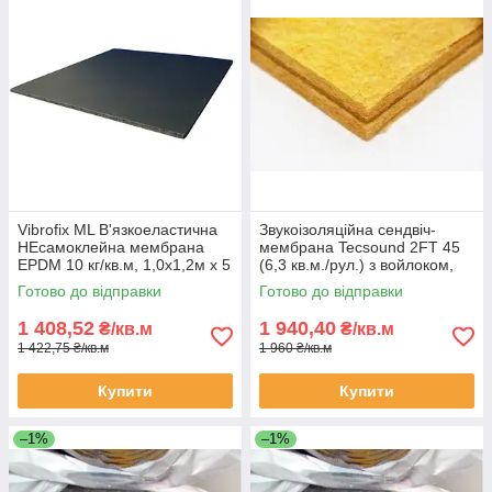
Vibrofix ML В'язкоеластична
Звукоізоляційна сендвіч-
НЕсамоклейна мембрана
мембрана Tecsound 2FT 45
EPDM 10 кг/кв.м, 1,0х1,2м х 5
(6,3 кв.м./рул.) з войлоком,
мм (1,2кв.м/лист)
товщ. 22мм.
Готово до відправки
Готово до відправки
1 408,52
1 940,40
₴/кв.м
₴/кв.м
1 422,75 ₴/кв.м
1 960 ₴/кв.м
Купити
Купити
–1%
–1%