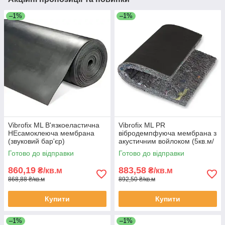
–1%
–1%
Vibrofix ML В'язкоеластична
Vibrofix ML PR
НЕсамоклеюча мембрана
вібродемпфуюча мембрана з
(звуковий бар'єр)
акустичним войлоком (5кв.м/
1,2*1,2м*2,6мм
рул)
Готово до відправки
Готово до відправки
860,19
883,58
₴/кв.м
₴/кв.м
868,88 ₴/кв.м
892,50 ₴/кв.м
Купити
Купити
–1%
–1%