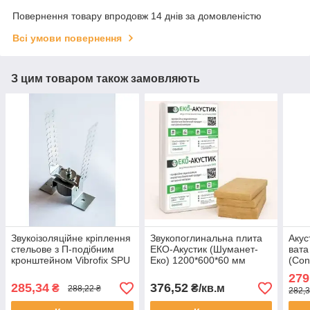
Повернення товару впродовж 14 днів за домовленістю
Всі умови повернення
З цим товаром також замовляють
Звукоізоляційне кріплення
Звукопоглинальна плита
Акус
стельове з П-подібним
ЕКО-Акустик (Шуманет-
вата
кронштейном Vibrofix SPU
Еко) 1200*600*60 мм
(Con
(2,88кв.м/уп)
(6кв
279
285,34
376,52
₴
₴/кв.м
288,22 ₴
282,3