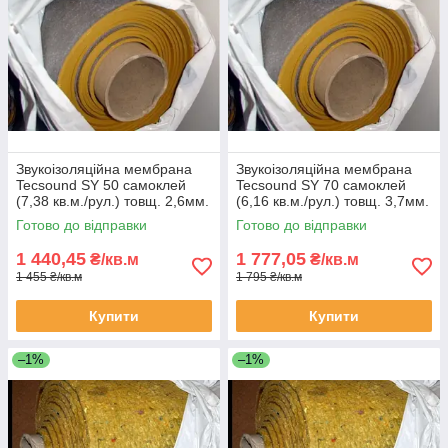
Звукоізоляційна мембрана
Звукоізоляційна мембрана
Tecsound SY 50 самоклей
Tecsound SY 70 самоклей
(7,38 кв.м./рул.) товщ. 2,6мм.
(6,16 кв.м./рул.) товщ. 3,7мм.
Готово до відправки
Готово до відправки
1 440,45
1 777,05
₴/кв.м
₴/кв.м
1 455 ₴/кв.м
1 795 ₴/кв.м
Купити
Купити
–1%
–1%