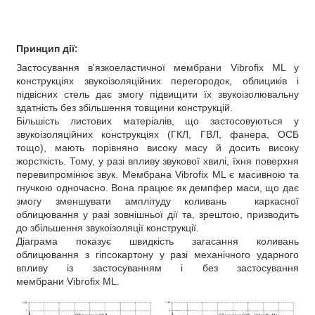
Принцип дії:
Застосування в'язкоеластичної мембрани Vibrofix ML у
конструкціях звукоізоляційних перегородок, облициків і
підвісних стель дає змогу підвищити їх звукоізолювальну
здатність без збільшення товщини конструкцій.
Більшість листових матеріалів, що застосовуються у
звукоізоляційних конструкціях (ГКЛ, ГВЛ, фанера, ОСБ
тощо), мають порівняно високу масу й досить високу
жорсткість. Тому, у разі впливу звукової хвилі, їхня поверхня
перевипромінює звук. Мембрана Vibrofix ML є масивною та
гнучкою одночасно. Вона працює як демпфер маси, що дає
змогу зменшувати амплітуду коливань каркасної
облицювання у разі зовнішньої дії та, зрештою, призводить
до збільшення звукоізоляції конструкції.
Діаграма показує швидкість загасання коливань
облицювання з гіпсокартону у разі механічного ударного
впливу із застосуванням і без застосування
мембрани Vibrofix ML.