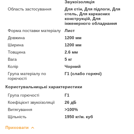
Звукоізоляція
Область застосування
Для стін, Для підлоги, Для
стель, Для каркасних
конструкцій, Для
інженерного обладнання
Форма поставки матеріалу
Лист
Довжина
1200 мм
Ширина
1200 мм
Товщина
2.6 мм
Вага
5 кг
Колір
Чорний
Група матеріалу по
Г1 (слабо горючі)
горючості
Користувальницькі характеристики
Група горючості
Г1
Коефіцієнт звукоізоляції
26 дБ
Витягування
>100%
Щільність
1950 кг/м. куб
Приховати