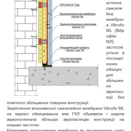
астична
самокле
йна
мембран
а Vibrofix
ML (Вібр
офікс
МЛ)
застосов
ується в
гіпсокарт
онних
облицях
для
збільшен
ня
звукоізол
яції без
помітного збільшення товщини конструкції.
Закріплення вільновисної самоклейної мембрани Vibrofix ML
на каркасі облицювання між ГКЛ обшивкою і шаром
звукопоглинача збільшує звукоізоляцію конструкції на
низьких частотах.
Ефективне застосування мембрани як защемленого шару