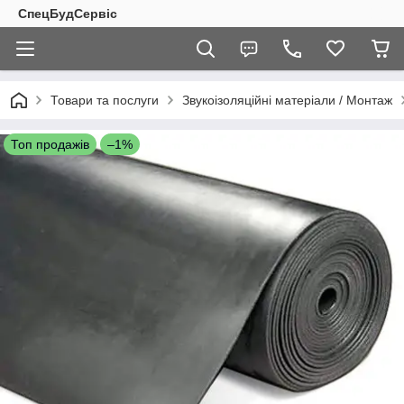
СпецБудСервіс
Товари та послуги
Звукоізоляційні матеріали / Монтаж
Топ продажів
–1%