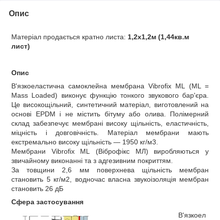
Опис
Матеріал продається кратно листа:
1,2х1,2м (1,44кв.м
лист)
Опис
В'язкоеластична самоклейна мембрана Vibrofix ML (ML =
Mass Loaded) виконує функцію тонкого звукового бар'єра.
Це високощільний, синтетичний матеріал, виготовлений на
основі EPDM і не містить бітуму або олива. Полімерний
склад забезпечує мембрані високу щільність, еластичність,
міцність і довговічність. Матеріал мембрани мають
екстремально високу щільність — 1950 кг/м3.
Мембрани Vibrofix ML (Віброфікс МЛ) виробляються у
звичайному виконанні та з адгезивним покриттям.
За товщини 2,6 мм поверхнева щільність мембран
становить 5 кг/м2, водночас власна звукоізоляція мембран
становить 26 дБ
Сфера застосування
В'язкоел