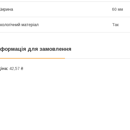
Ширина
60 мм
кологічний матеріал
Так
нформація для замовлення
іна:
42,57 ₴