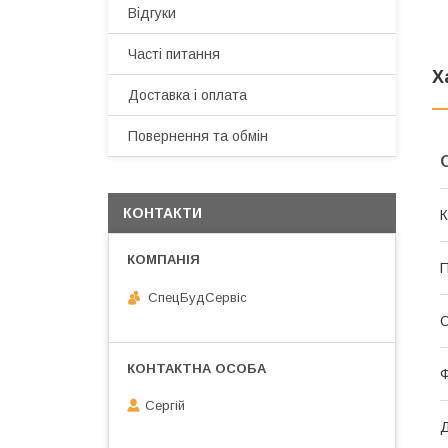
О
Відгуки
Часті питання
Х
Доставка і оплата
Повернення та обмін
КОНТАКТИ
К
П
СпецБудСервіс
О
Ф
Сергій