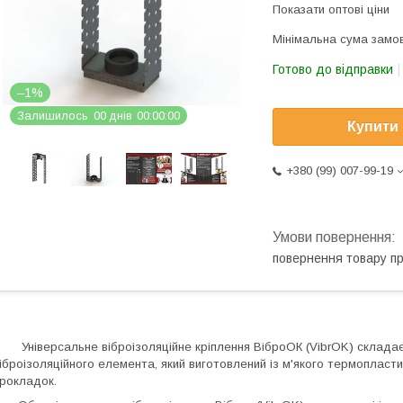
Показати оптові ціни
Мінімальна сума замов
Готово до відправки
–1%
Залишилось
0
0
днів
0
0
0
0
0
0
Купити
+380 (99) 007-99-19
повернення товару п
ніверсальне віброізоляційне кріплення ВіброОК (
VibrOK
) складає
іброізоляційного елемента, який виготовлений із м'якого термоплас
рокладок.