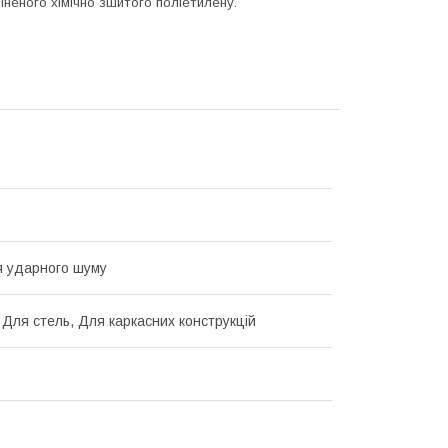
впіненого хімічно зшитого поліетилену.
 ударного шуму
, Для стель, Для каркасних конструкцій