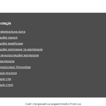
оляція
 мінеральна вата
ційні панелі
яційні мембрани
ційні кріплення та матеріали
звукоізоляційні матеріали
 матеріали
укізоляції PhoneStar
ція підлоги
ція стін
ція стелі
Сайт створений на маркетплейсі
Prom.ua