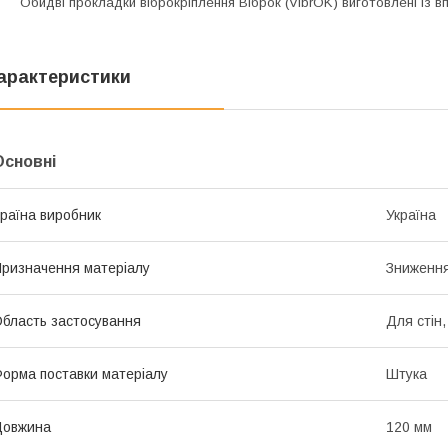
бидві прокладки віброкріплення Віброк (
VibrOK
) виготовлені із 
арактеристики
Основні
раїна виробник
Україна
ризначення матеріалу
Зниження
бласть застосування
Для стін
орма поставки матеріалу
Штука
Довжина
120 мм