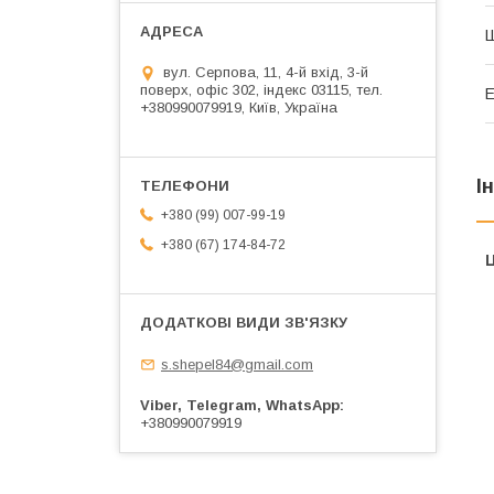
вул. Серпова, 11, 4-й вхід, 3-й
поверх, офіс 302, індекс 03115, тел.
Е
+380990079919, Київ, Україна
І
+380 (99) 007-99-19
+380 (67) 174-84-72
Ц
s.shepel84@gmail.com
Viber, Telegram, WhatsApp
+380990079919