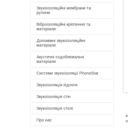
Звукоізоляційні мембрани та
рулони
Віброізоляційні кріплення та
матеріали
Допоміжні звукоізоляційні
матеріали
Акустичні оздоблювальні
матеріали
Системи звукоізоляції PhoneStar
Звукоізоляція підлоги
Звукоізоляція стін
Звукоізоляція стелі
У
в
Про нас
п