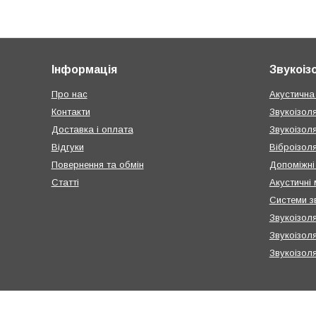
Інформація
Звукоіз
Про нас
Акустична
Контакти
Звукоізоля
Доставка і оплата
Звукоізол
Відгуки
Віброізоля
Повернення та обмін
Допоміжні 
Статті
Акустичні
Системи зв
Звукоізоля
Звукоізоля
Звукоізоля