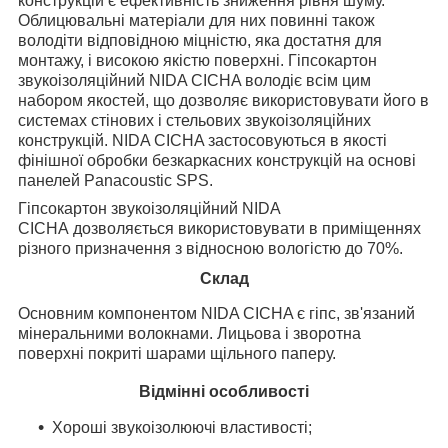
конструкцій є ефективність зниження рівня шуму.
Облицювальні матеріали для них повинні також
володіти відповідною міцністю, яка достатня для
монтажу, і високою якістю поверхні. Гіпсокартон
звукоізоляційний NIDA CICHA володіє всім цим
набором якостей, що дозволяє використовувати його в
системах стінових і стельових звукоізоляційних
конструкцій. NIDA CICHA застосовуються в якості
фінішної обробки безкаркасних конструкцій на основі
панелей Panacoustic SPS.
Гіпсокартон звукоізоляційний NIDA
CICHA дозволяється використовувати в приміщеннях
різного призначення з відносною вологістю до 70%.
Склад
Основним компонентом NIDA CICHA є гіпс, зв'язаний
мінеральними волокнами. Лицьова і зворотна
поверхні покриті шарами щільного паперу.
Відмінні особливості
Хороші звукоізолюючі властивості;