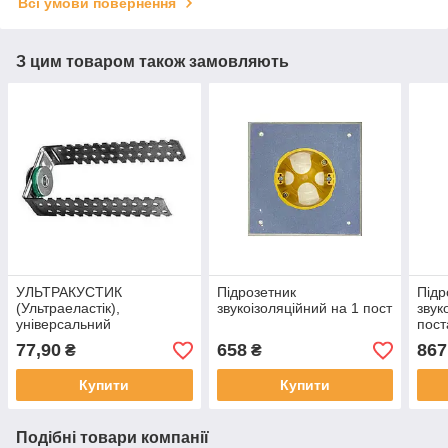
Всі умови повернення
З цим товаром також замовляють
УЛЬТРАКУСТИК
Підрозетник
Підр
(Ультраеластік),
звукоізоляційний на 1 пост
звук
універсальний
пост
віброізолювальний підвіс
77,90
658
867
₴
₴
Купити
Купити
Подібні товари компанії