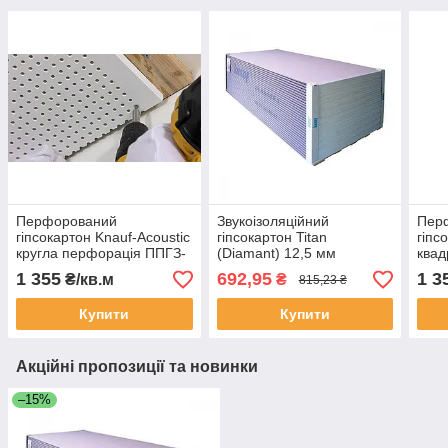
Перфорований
Звукоізоляційний
Пер
гіпсокартон Knauf-Acoustic
гіпсокартон Titan
гіпс
кругла перфорація ППГЗ-
(Diamant) 12,5 мм
квад
С1-8/18, розмір
(1200x2000 мм)
ППГЗ
1 355
692,95
1 3
₴/кв.м
₴
815,23 ₴
1998*1188*12,5 мм
2000
Купити
Купити
Акційні пропозиції та новинки
–15%