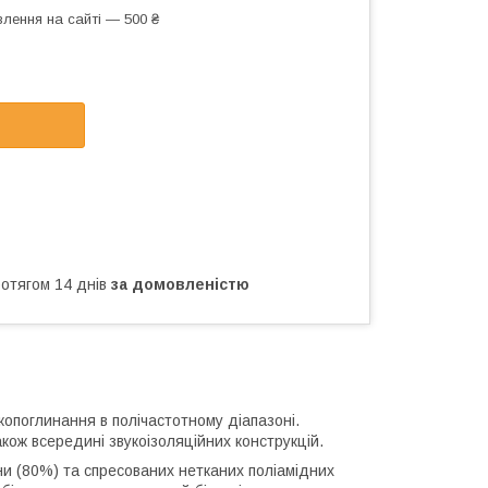
лення на сайті — 500 ₴
ротягом 14 днів
за домовленістю
копоглинання в полічастотному діапазоні.
акож всередині звукоізоляційних конструкцій.
ни (80%) та спресованих нетканих поліамідних