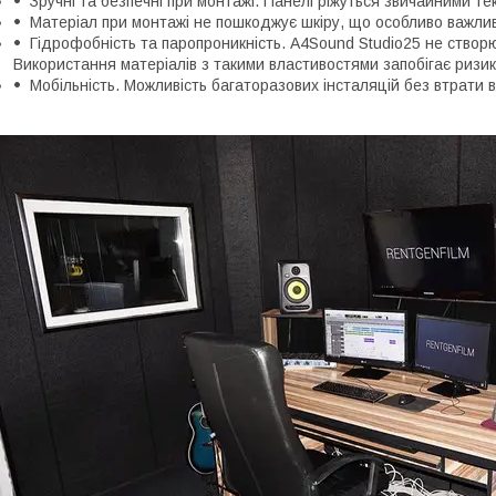
Зручні та безпечні при монтажі. Панелі ріжуться звичайними т
Матеріал при монтажі не пошкоджує шкіру, що особливо важлив
Гідрофобність та паропроникність. A4Sound Studio25 не створ
Використання матеріалів з такими властивостями запобігає ризику
Мобільність. Можливість багаторазових інсталяцій без втрати 