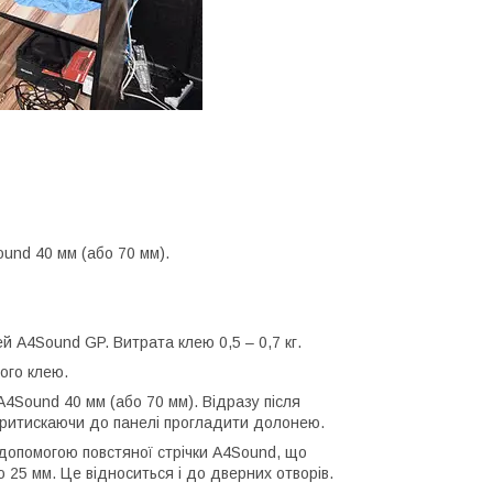
nd 40 мм (або 70 мм).
й A4Sound GP. Витрата клею 0,5 – 0,7 кг.
ого клею.
4Sound 40 мм (або 70 мм). Відразу після
притискаючи до панелі прогладити долонею.
 допомогою повстяної стрічки A4Sound, що
 25 мм. Це відноситься і до дверних отворів.