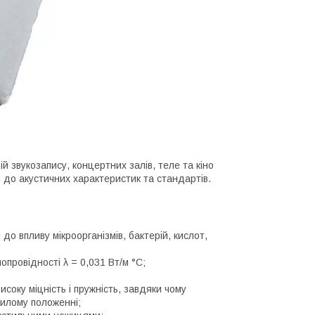
й звукозапису, концертних залів, теле та кіно
 до акустичних характеристик та стандартів.
до впливу мікроорганізмів, бактерій, кислот,
опровідності λ = 0,031 Вт/м °С;
соку міцність і пружність, завдяки чому
хилому положенні;