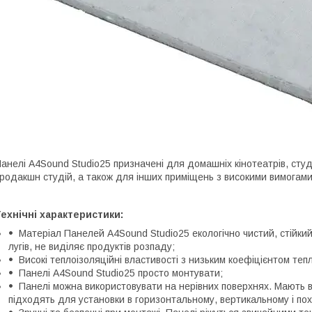
анелі A4Sound Studio25 призначені для домашніх кінотеатрів, студі
родакшн студій, а також для інших приміщень з високими вимогами
ехнічні характеристики:
Матеріал Панелей A4Sound Studio25 екологічно чистий, стійкий 
лугів, не виділяє продуктів розпаду;
Високі теплоізоляційні властивості з низьким коефіцієнтом тепл
Панелі A4Sound Studio25 просто монтувати;
Панелі можна використовувати на нерівних поверхнях. Мають ви
підходять для установки в горизонтальному, вертикальному і по