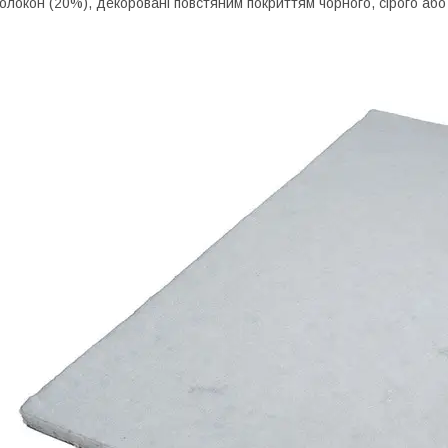
олокон (20%), декоровані повстяним покриттям чорного, сірого або б