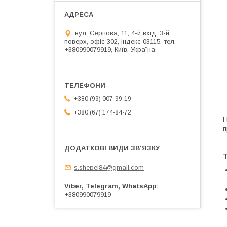
вул. Серпова, 11, 4-й вхід, 3-й
поверх, офіс 302, індекс 03115, тел.
+380990079919, Київ, Україна
+380 (99) 007-99-19
+380 (67) 174-84-72
П
п
Т
s.shepel84@gmail.com
Viber, Telegram, WhatsApp
+380990079919