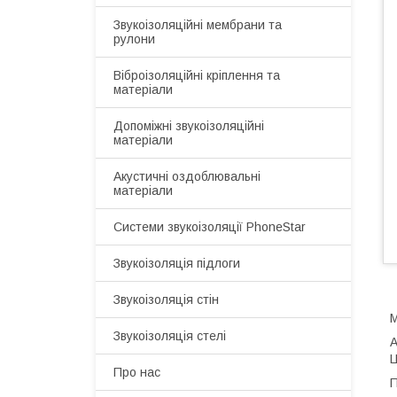
Звукоізоляційні мембрани та
рулони
Віброізоляційні кріплення та
матеріали
Допоміжні звукоізоляційні
матеріали
Акустичні оздоблювальні
матеріали
Системи звукоізоляції PhoneStar
Звукоізоляція підлоги
Звукоізоляція стін
М
Звукоізоляція стелі
А
Ц
Про нас
П