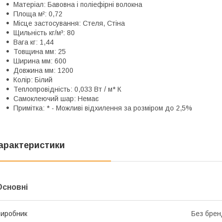
Матеріал
:
Бавовна і поліефірні волокна
Площа м²
:
0,72
Місце застосування
:
Стеля, Стіна
Щильність кг/м³
:
80
Вага кг
:
1,44
Товщина мм
:
25
Ширина мм
:
600
Довжина мм
:
1200
Колір
:
Білий
Теплопровідність
:
0,033 Вт / м* К
Самоклеючий шар
:
Немає
Примітка
:
* - Можливі відхилення за розміром до 2,5%
арактеристики
Основні
иробник
Без брен