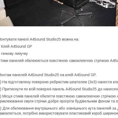
онтувати панелі A4Sound Studio25 можна на:
 Клей A4Sound GP
 гачкову липучку
тики панелей обклеюються повстяною самоклеючою стрічкою A4Sou
онтаж панелей A4Sound Studio25 на клей A4Sound GP.
) На підготовлену поверхню ребристим шпателем (3х3) нанести кле
) Притиснути по всій поверхні панель A4Sound Studio25 до нанесен
) Місця стиків панелей обклеїти повстяною самоклеючою стрічкою A
риклеювання смуги стрічки добре прогріти будівельним феном та 
) Для обклеювання внутрішнього або зовнішнього кута панелей за
амоклеїться, потрібно використовувати пластиковий короб шириною