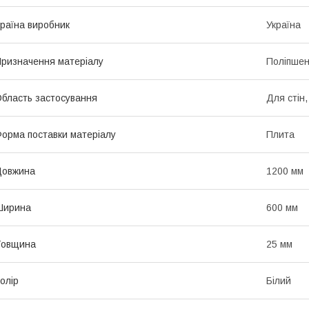
раїна виробник
Україна
ризначення матеріалу
Поліпшен
бласть застосування
Для стін
орма поставки матеріалу
Плита
Довжина
1200 мм
Ширина
600 мм
Товщина
25 мм
олір
Білий