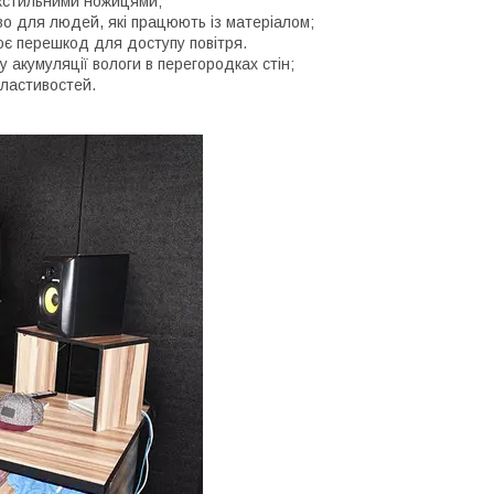
екстильними ножицями;
о для людей, які працюють із матеріалом;
ює перешкод для доступу повітря.
 акумуляції вологи в перегородках стін;
властивостей.