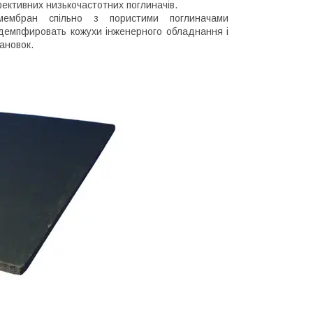
ективних низькочастотних поглиначів.
мембран спільно з пористими поглиначами
демпфировать кожухи інженерного обладнання і
ановок.