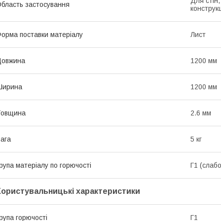
Для стін
бласть застосування
конструк
орма поставки матеріалу
Лист
Довжина
1200 мм
Ширина
1200 мм
Товщина
2.6 мм
ага
5 кг
рупа матеріалу по горючості
Г1 (слабо
Користувальницькі характеристики
рупа горючості
Г1