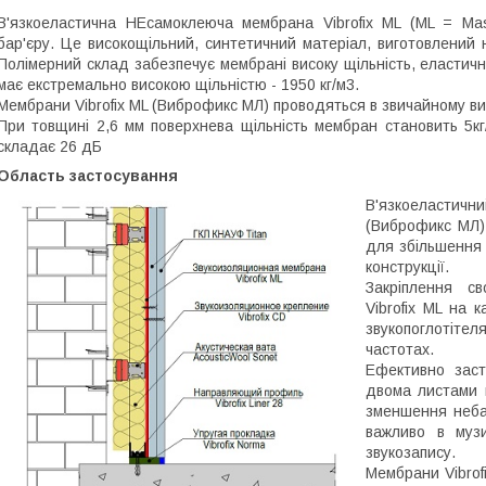
В'язкоеластична НЕсамоклеюча мембрана Vibrofix ML (ML = Mas
бар'єру. Це високощільний, синтетичний матеріал, виготовлений 
Полімерний склад забезпечує мембрані високу щільність, еластичні
має екстремально високою щільністю - 1950 кг/м3.
Мембрани Vibrofix ML (Виброфикс МЛ) проводяться в звичайному вик
При товщині 2,6 мм поверхнева щільність мембран становить 5кг/
складає 26 дБ
Область застосування
В'язкоеласти
(Виброфикс МЛ)
для збільшення 
конструкції.
Закріплення с
Vibrofix ML на
звукопоглотітел
частотах.
Ефективно зас
двома листами г
зменшення неба
важливо в музи
звукозапису.
Мембрани Vibrof