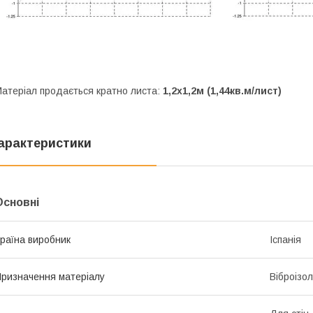
атеріал продається кратно листа:
1,2х1,2м (1,44кв.м/лист)
арактеристики
Основні
раїна виробник
Іспанія
ризначення матеріалу
Віброізо