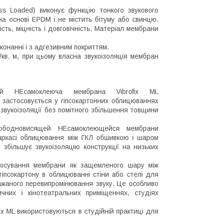
s Loaded) виконує функцію тонкого звукового
на основі EPDM і не містить бітуму або свинцю.
сть, міцність і довговічність. Матеріал мембрани
онанні і з адгезивним покриттям.
кв. м, при цьому власна звукоізоляція мембран
чний НЕсамоклеюча мембрана Vibrofix ML
 застосовується у гіпсокартонних облицюваннях
звукоізоляції без помітного збільшення товщини
вободновисящей НЕсамоклеющейся мембрани
 каркасі облицювання між ГКЛ обшивкою і шаром
я збільшує звукоізоляцію конструкції на низьких
тосування мембрани як защемленого шару між
іпсокартону в облицюванні стіни або стелі для
жаного перевипромінювання звуку. Це особливо
чних і кінотеатральних приміщеннях, студіях
ix ML використовуються в студійній практиці для