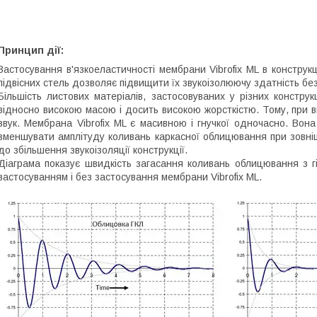
Принцип дії:
Застосування в'язкоеластичності мембрани Vibrofix ML в конструк
підвісних стель дозволяє підвищити їх звукоізолюючу здатність бе
Більшість листових матеріалів, застосовуваних у різних констру
відносно високою масою і досить високою жорсткістю. Тому, при вп
звук. Мембрана Vibrofix ML є масивною і гнучкої одночасно. Во
зменшувати амплітуду коливань каркасної облицювання при зовнішн
до збільшення звукоізоляції конструкції.
Діаграма показує швидкість загасання коливань облицювання з гі
застосуванням і без застосування мембрани Vibrofix ML.