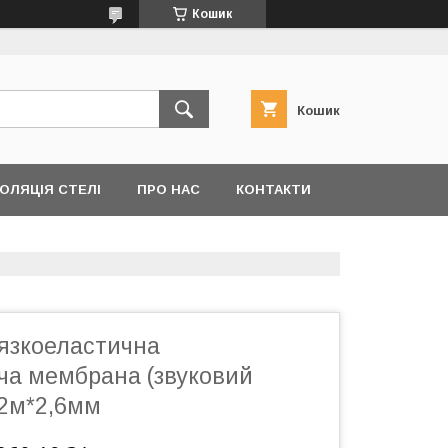
Кошик
Кошик
ОЛЯЦІЯ СТЕЛІ
ПРО НАС
КОНТАКТИ
В'язкоеластична
а мембрана (звуковий
1,2м*2,6мм