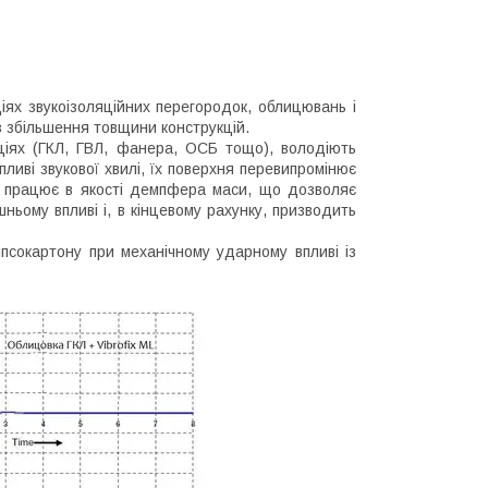
ціях звукоізоляційних перегородок, облицювань і
з збільшення товщини конструкцій.
кціях (ГКЛ, ГВЛ, фанера, ОСБ тощо), володіють
ливі звукової хвилі, їх поверхня перевипромінює
на працює в якості демпфера маси, що дозволяє
ьому впливі і, в кінцевому рахунку, призводить
псокартону при механічному ударному впливі із