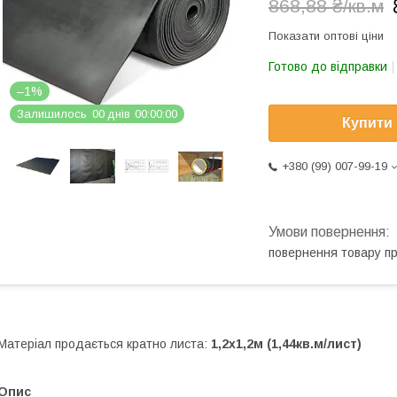
868,88 ₴/кв.м
Показати оптові ціни
Готово до відправки
–1%
Залишилось
0
0
днів
0
0
0
0
0
0
Купити
+380 (99) 007-99-19
повернення товару п
Матеріал продається кратно листа:
1,2х1,2м (1,44кв.м/лист)
Опис