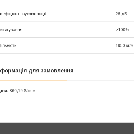
оефіцієнт звукоізоляції
26 дБ
итягування
>100%
ільність
1950 кг/м
нформація для замовлення
іна:
860,19 ₴/кв.м