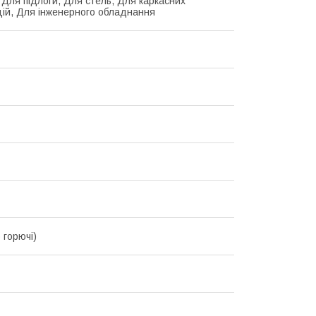
, Для підлоги, Для стель, Для каркасних
цій, Для інженерного обладнання
 горючі)