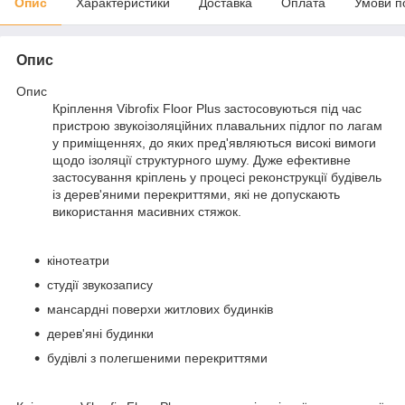
Опис
Характеристики
Доставка
Оплата
Умови п
Опис
Опис
Кріплення Vibrofix Floor Plus застосовуються під час
пристрою звукоізоляційних плавальних підлог по лагам
у приміщеннях, до яких пред'являються високі вимоги
щодо ізоляції структурного шуму. Дуже ефективне
застосування кріплень у процесі реконструкції будівель
із дерев'яними перекриттями, які не допускають
використання масивних стяжок.
кінотеатри
студії звукозапису
мансардні поверхи житлових будинків
дерев'яні будинки
будівлі з полегшеними перекриттями