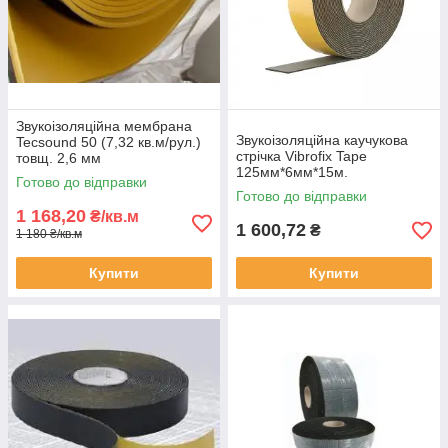
Звукоізоляційна мембрана
Звукоізоляційна каучукова
Tecsound 50 (7,32 кв.м/рул.)
стрічка Vibrofix Tape
товщ. 2,6 мм
125мм*6мм*15м.
Готово до відправки
Готово до відправки
1 168,20
₴/кв.м
1 600,72
₴
1 180 ₴/кв.м
Купити
Купити