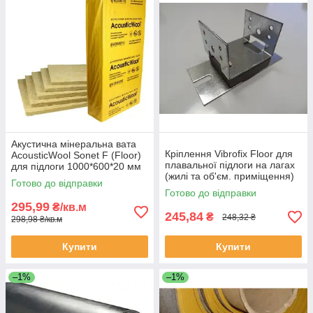
Акустична мінеральна вата
Кріплення Vibrofix Floor для
AcousticWool Sonet F (Floor)
плавальної підлоги на лагах
для підлоги 1000*600*20 мм
(жилі та об'єм. приміщення)
(6кв.м/уп)
Готово до відправки
Готово до відправки
295,99
₴/кв.м
245,84
₴
248,32 ₴
298,98 ₴/кв.м
Купити
Купити
–1%
–1%