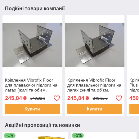
Подібні товари компанії
Кріплення Vibrofix Floor
Кріплення Vibrofix Floor
Кріп
для плаваючої підлоги на
для плавальної підлоги на
Plus
лагах (жилі та об'єм.
лагах (жилі та об'єм.
підл
приміщення)
приміщення)
(доп
245,84
245,84
459
₴
₴
248,32 ₴
248,32 ₴
приз
Купити
Купити
Акційні пропозиції та новинки
–1%
–1%