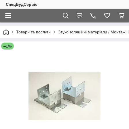
СпецБудСервіс
Товари та послуги
Звукоізоляційні матеріали / Монтаж
–1%