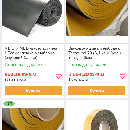
Vibrofix ML В'язкоеластична
Звукоізоляційна мембрана
НЕсамоклеюча мембрана
Tecsound 70 (6,1 кв.м./рул.)
(звуковий бар'єр)
товщ. 3,8мм.
1,2*1,2м*2,6мм
Готово до відправки
Готово до відправки
860,19
1 554,30
₴/кв.м
₴/кв.м
868,88 ₴/кв.м
1 570 ₴/кв.м
Купити
Купити
–1%