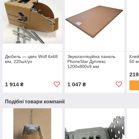
Дюбель — цвях Wolf 6x68
Звукоізоляційна панель
Клей
мм, 220шт/уп
PhoneStar Дуплекс
50 м
1200х800х9 мм
219
1 914
1 047
₴
₴
Подібні товари компанії