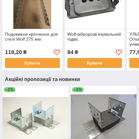
Подовжене кріплення для
Wolf вібророзв'язувальний
УЛЬ
стелі Wolf 275 мм.
підвіс
(Уль
унів
вібр
118,20
84
77,
₴
₴
Купити
Купити
Акційні пропозиції та новинки
–1%
–1%