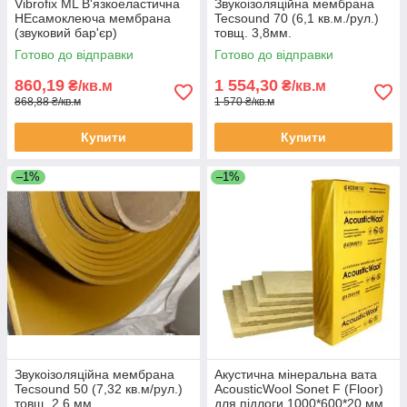
Vibrofix ML В'язкоеластична
Звукоізоляційна мембрана
НЕсамоклеюча мембрана
Tecsound 70 (6,1 кв.м./рул.)
(звуковий бар'єр)
товщ. 3,8мм.
1,2*1,2м*2,6мм
Готово до відправки
Готово до відправки
860,19
1 554,30
₴/кв.м
₴/кв.м
868,88 ₴/кв.м
1 570 ₴/кв.м
Купити
Купити
–1%
–1%
Звукоізоляційна мембрана
Акустична мінеральна вата
Tecsound 50 (7,32 кв.м/рул.)
AcousticWool Sonet F (Floor)
товщ. 2,6 мм
для підлоги 1000*600*20 мм