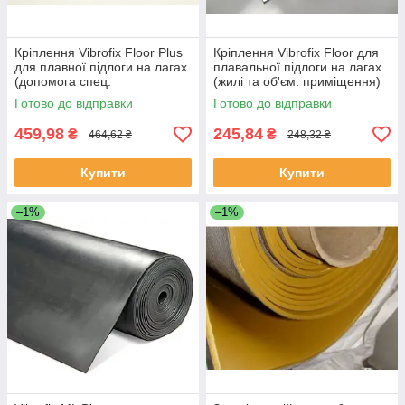
Кріплення Vibrofix Floor Plus
Кріплення Vibrofix Floor для
для плавної підлоги на лагах
плавальної підлоги на лагах
(допомога спец.
(жилі та об'єм. приміщення)
призначення)
Готово до відправки
Готово до відправки
459,98
245,84
₴
₴
464,62 ₴
248,32 ₴
Купити
Купити
–1%
–1%