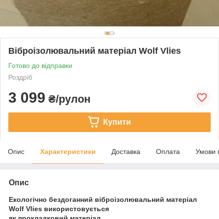
Віброізолювальний матеріал Wolf Vlies
Готово до відправки
Роздріб
3 099
₴/рулон
Купити
Опис
Характеристики
Доставка
Оплата
Умови 
Опис
Екологічно бездоганний віброізолювальний матеріал
Wolf Vlies використовується
як прокладковий матеріал.