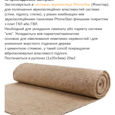
Застосовується в
системах звукоізоляції PhoneStar
(Фонстар),
для поліпшення звукоізоляційних властивостей системи
(стіни, підлогу, стелю), у різних комбінаціях між
звукоізоляційними панелями PhoneStari фінішним покриттям
з плит ГКЛ або ГВЛ.
Необхідний для укладання ламінату або паркету системи
"клік". Укладається між паркетом/ламінатомі
основою для нівелювання невеликих нерівностей і для
уникнення жорсткого з'єднання дерева
з цементною стяжкою, у такий спосіб покращуючи
віброізолювальні властивості підлоги.
Постачається в рулонах (1х20х3мм) 20м2