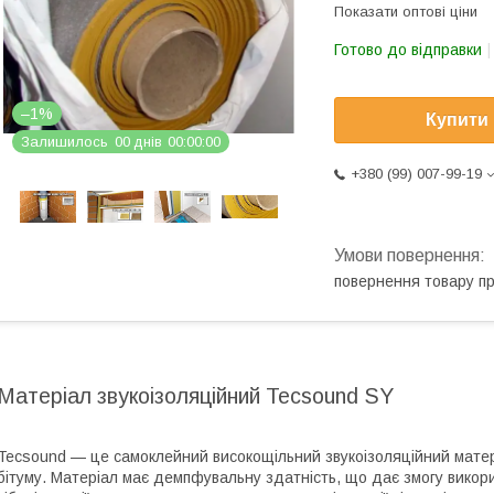
Показати оптові ціни
Готово до відправки
–1%
Купити
Залишилось
0
0
днів
0
0
0
0
0
0
+380 (99) 007-99-19
повернення товару п
Матеріал звукоізоляційний Tecsound SY
Tecsound — це самоклейний високощільний звукоізоляційний матері
бітуму. Матеріал має демпфувальну здатність, що дає змогу викорис