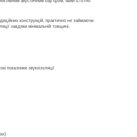
ективним акустичним бар'єром, який істотно
адиційних конструкцій, практично не займаючи
ляції завдяки мінімальній товщині.
кі показники звукоізоляції
ах)