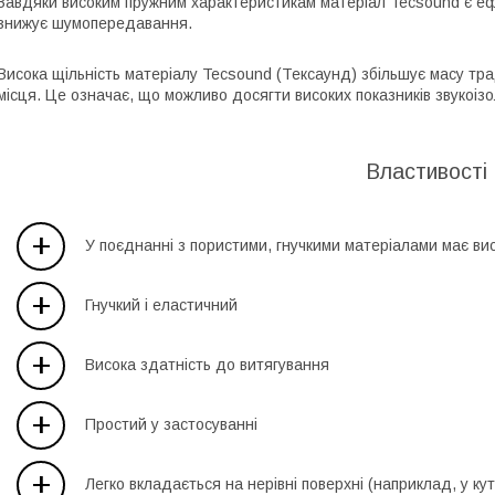
Завдяки високим пружним характеристикам матеріал Tecsound є еф
знижує шумопередавання.
Висока щільність матеріалу Tecsound (Тексаунд) збільшує масу тр
місця. Це означає, що можливо досягти високих показників звукоізо
Властивості
+
У поєднанні з пористими, гнучкими матеріалами має висо
+
Гнучкий і еластичний
+
Висока здатність до витягування
+
Простий у застосуванні
+
Легко вкладається на нерівні поверхні (наприклад, у кут