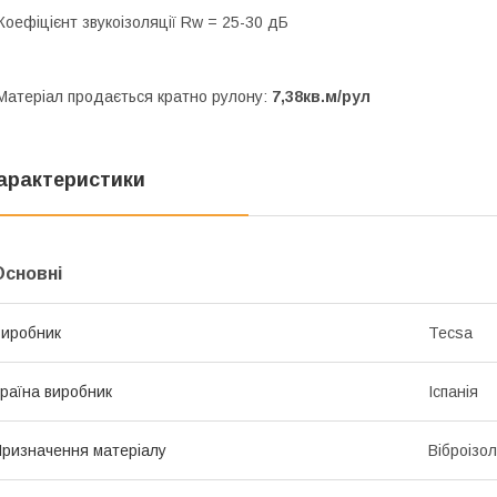
Коефіцієнт звукоізоляції Rw = 25-30 дБ
атеріал продається кратно рулону:
7,38кв.м/рул
арактеристики
Основні
иробник
Тесѕа
раїна виробник
Іспанія
ризначення матеріалу
Віброізо