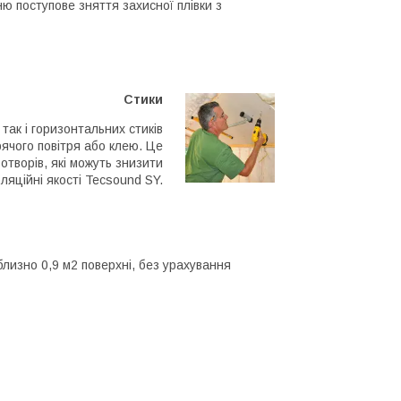
 поступове зняття захисної плівки з
Стики
так і горизонтальних стиків
ячого повітря або клею. Це
творів, які можуть знизити
оляційні якості Tecsound SY.
близно 0,9 м2 поверхні, без урахування