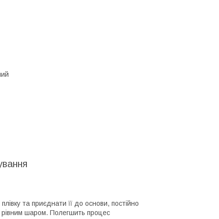
ний
сування
плівку та приєднати її до основи, постійно
в рівним шаром. Полегшить процес