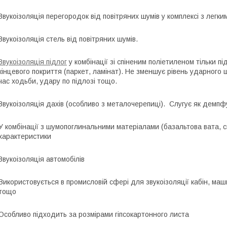
Звукоізоляція перегородок від повітряних шумів у комплексі з легк
Звукоізоляція стель від повітряних шумів.
Звукоізоляція підлог
у комбінації зі спіненим поліетиленом тільки п
кінцевого покриття (паркет, ламінат). Не зменшує рівень ударного 
час ходьби, удару по підлозі тощо.
Звукоізоляція дахів (особливо з металочерепиці). Слугує як демп
У комбінації з шумопоглинальними матеріалами (базальтова вата, с
характеристики
Звукоізоляція автомобілів
Використовується в промисловій сфері для звукоізоляції кабін, маш
тощо
Особливо підходить за розмірами гіпсокартонного листа