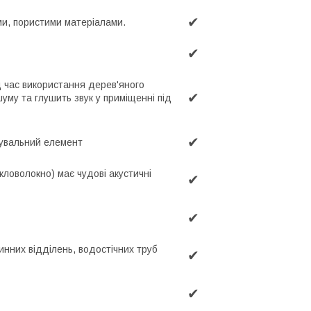
✔
ими, пористими матеріалами.
✔
ід час використання дерев'яного
✔
шуму та глушить звук у приміщенні під
✔
фувальний елемент
кловолокно) має чудові акустичні
✔
✔
инних відділень, водостічних труб
✔
✔