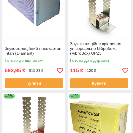
Звукоізоляційне кріплення
Звукоізоляційний гіпсокартон
універсальне Вібробокс
Titan (Diamant)
(VibroBox) UP23
Готово до відправки
Готово до відправки
692,95
115
₴
₴
815,23 ₴
120 ₴
Купити
Купити
–3%
–1%