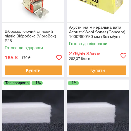
Акустична мінеральна вата
Віброізолюючий стіновий
AcousticWool Sonet (Concept)
підвіс Вібробокс (VibroBox)
1000*600*50 мм (6кв.м/уп)
P25
Готово до відправки
Готово до відправки
279,55
₴/кв.м
165
₴
170 ₴
282,37 ₴/кв.м
Купити
Купити
Топ продажів
–1%
–1%