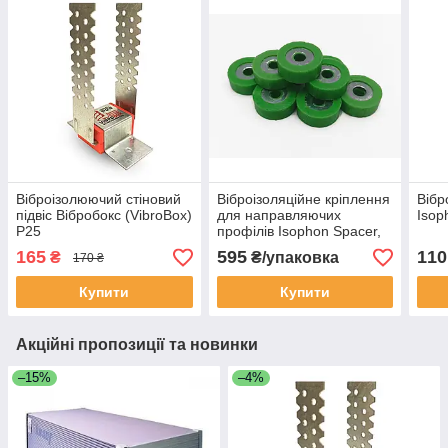
Віброізолюючий стіновий
Віброізоляційне кріплення
Вібр
підвіс Вібробокс (VibroBox)
для направляючих
Isop
P25
профілів Isophon Spacer,
20 шт/пак.
165
595
110
₴
₴/упаковка
170 ₴
Купити
Купити
Акційні пропозиції та новинки
–15%
–4%