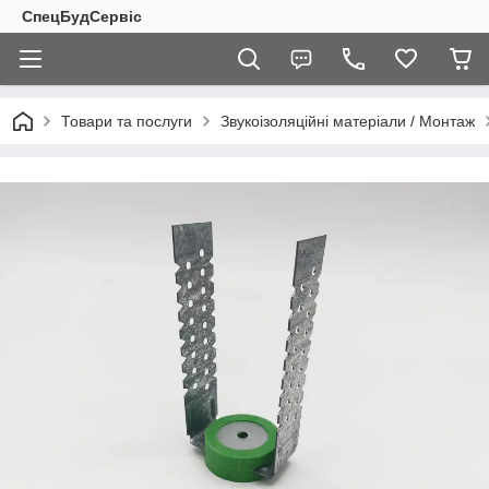
СпецБудСервіс
Товари та послуги
Звукоізоляційні матеріали / Монтаж