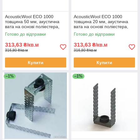
AcousticWool ECO 1000
AcousticWool ECO 1000
товщина 50 мм, акустична
товщина 20 мм, акустична
вата на основі поліестера,
вата на основі поліестера,
біла (2,4 м2/упак.)
біла (6кв.м/упак.)
Готово до відправки
Готово до відправки
313,63
313,63
₴/кв.м
₴/кв.м
316,80 ₴/кв.м
316,80 ₴/кв.м
Купити
Купити
–1%
–1%