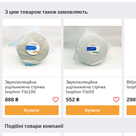
З цим товаром також замовляють
Звукоізоляційна
Звукоізоляційна
Вібр
ущільнююча стрічка
ущільнююча стрічка
Isop
Isophon Filz100
Isophon Filz50
888
552
298
₴
₴
Купити
Купити
Подібні товари компанії