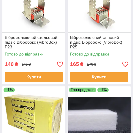
Віброізолюючий стельовий
Віброізолюючий стіновий
підвіс Вібробокс (VibroBox)
підвіс Вібробокс (VibroBox)
P23
P25
Готово до відправки
Готово до відправки
140
165
₴
₴
145 ₴
170 ₴
Купити
Купити
–1%
Топ продажів
–1%