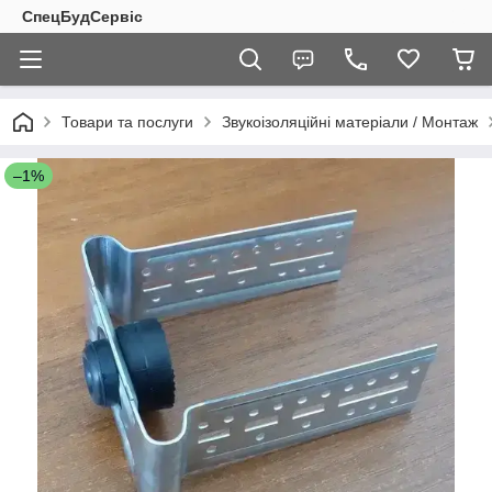
СпецБудСервіс
Товари та послуги
Звукоізоляційні матеріали / Монтаж
–1%