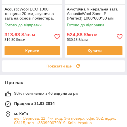
AcousticWool ECO 1000
Акустична мінеральна вата
товщина 20 мм, акустична
AcousticWool Sonet P
вата на основі поліестера,
(Perfect) 1000*600*50 мм
біла (6кв.м/упак.)
(3,6кв.м/уп)
Готово до відправки
Готово до відправки
313,63
524,88
₴/кв.м
₴/кв.м
316,80 ₴/кв.м
530,18 ₴/кв.м
Купити
Купити
Показати ще
Про нас
98% позитивних з 46 відгуків за рік
Працює з 31.03.2014
м. Київ
вул. Серпова, 11, 4-й вхід, 3-й поверх, офіс 302, індекс
03115, тел. +380990079919, Київ, Україна