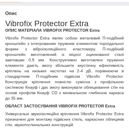
Опис
Vibrofix Protector Extra
ОПИС МАТЕРІАЛА VIBROFIX PROTECTOR Extra
Vibrofix Protector Extra являє собою металевий П-подібний
кронштейн з інтегрованим пружним елементом тороїдальної
форми з віброізоляційного еластомеру. П-подібний
кронштейн виготовлений із міцної оцинкованої сталі
завтовшки 0,9 мм. Конструктивно виготовлені пружинні
елементи дають змогу збільшити акустичну ефективність
кріплень на низьких частотах на 2-4 дБ, порівнюючи зі
стандартним П-подібним підвісом Vibrofix Protector.
Конструкція кріплення повністю сумісна з профільною
системою Кнауф і дає змогу виконувати облицювання стін на
основі профілів Кнауф CD з мінімальною глибиною каркаса
до 35 мм.
ОБЛАСТ ЗАСТОСУВАННЯ VIBROFIX PROTECTOR Extra
Універсальні звукоізоляційні кріплення Vibrofix Protector Extra
призначені для монтажу підвісних стель, каркасних облициків
стін, звукопоглинальних конструкцій