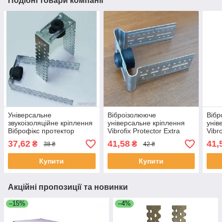
Подібні товари компанії
Універсальне
Віброізолююче
Вібр
звукоізоляційне кріплення
універсальне кріплення
унів
Віброфікс протектор
Vibrofix Protector Extra
Vibro
37,62
41,58
41,
₴
₴
38 ₴
42 ₴
Купити
Купити
Акційні пропозиції та новинки
–15%
–4%