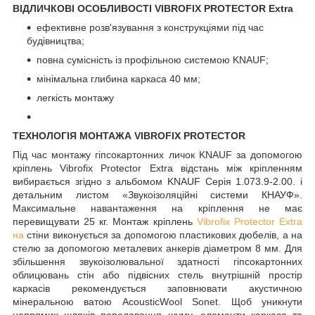
ВІДЛИЧКОВІ ОСОБЛИВОСТІ VIBROFIX PROTECTOR Extra
ефективне розв'язування з конструкціями під час
будівництва;
повна сумісність із профільною системою KNAUF;
мінімальна глибина каркаса 40 мм;
легкість монтажу
ТЕХНОЛОГІЯ МОНТАЖА VIBROFIX PROTECTOR
Під час монтажу гіпсокартонних личок KNAUF за допомогою
кріплень Vibrofix Protector Extra відстань між кріпленням
вибирається згідно з альбомом KNAUF Серія 1.073.9-2.00. і
детальним листом «Звукоізоляційні системи КНАУФ».
Максимальне навантаження на кріплення не має
перевищувати 25 кг. Монтаж кріплень
Vibrofix Protector Extra
на
стіни виконується за допомогою пластикових дюбелів, а на
стелю за допомогою металевих анкерів діаметром 8 мм. Для
збільшення звукоізолювальної здатності гіпсокартонних
облицювань стін або підвісних стель внутрішній простір
каркасів рекомендується заповнювати акустичною
мінеральною ватою AcousticWool Sonet. Щоб уникнути
непрямих шляхів передавання шуму, елементи каркаса та