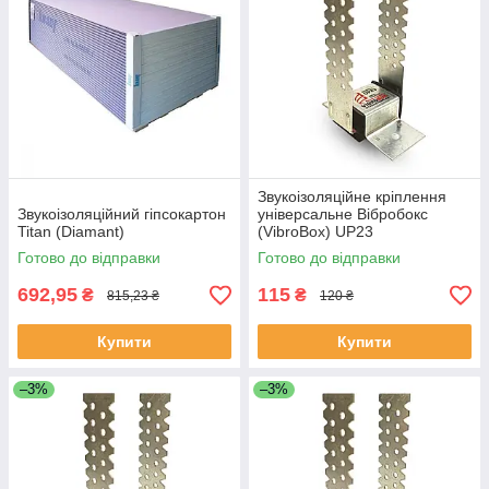
Звукоізоляційне кріплення
Звукоізоляційний гіпсокартон
універсальне Вібробокс
Titan (Diamant)
(VibroBox) UP23
Готово до відправки
Готово до відправки
692,95
115
₴
₴
815,23 ₴
120 ₴
Купити
Купити
–3%
–3%