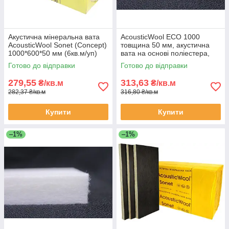
Акустична мінеральна вата
AcousticWool ECO 1000
AcousticWool Sonet (Concept)
товщина 50 мм, акустична
1000*600*50 мм (6кв.м/уп)
вата на основі поліестера,
біла (2,4 м2/упак.)
Готово до відправки
Готово до відправки
279,55
313,63
₴/кв.м
₴/кв.м
282,37 ₴/кв.м
316,80 ₴/кв.м
Купити
Купити
–1%
–1%