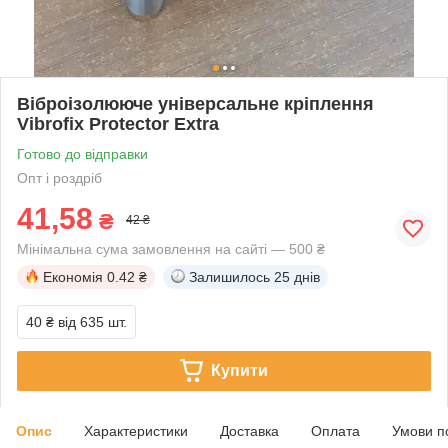
Віброізолююче універсальне кріплення
Vibrofix Protector Extra
Готово до відправки
Опт і роздріб
41,58
₴
42 ₴
Мінімальна сума замовлення на сайті — 500 ₴
Економія
0.42 ₴
Залишилось
25 днів
40 ₴
від 635 шт.
Купити
Опис
Характеристики
Доставка
Оплата
Умови п