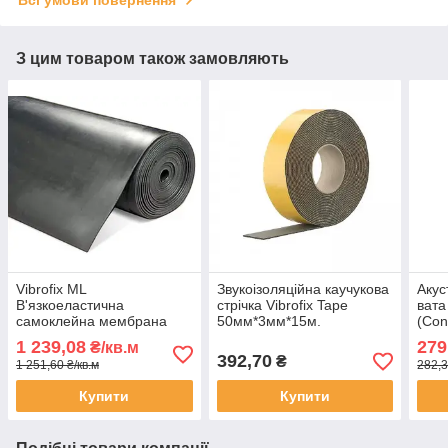
З цим товаром також замовляють
Vibrofix ML
Звукоізоляційна каучукова
Акус
В'язкоеластична
стрічка Vibrofix Tape
вата
самоклейна мембрана
50мм*3мм*15м.
(Con
(звуковий бар'єр)
(6кв
1 239,08
279
₴/кв.м
1,2*1,2м*2,6мм
392,70
₴
1 251,60 ₴/кв.м
282,3
Купити
Купити