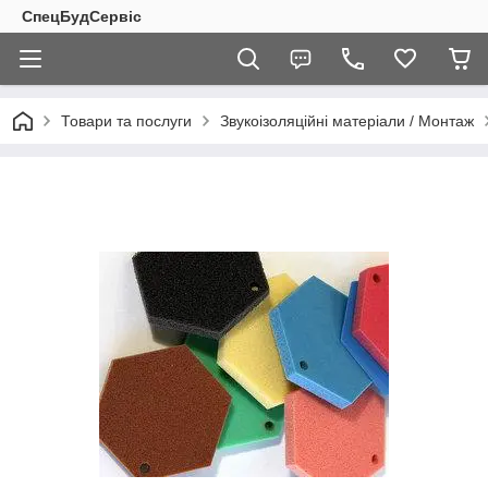
СпецБудСервіс
Товари та послуги
Звукоізоляційні матеріали / Монтаж