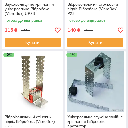
Звукоізоляційне кріплення
Віброізолюючий стельовий
універсальне Вібробокс
підвіс Вібробокс (VibroBox)
(VibroBox) UP23
P23
Готово до відправки
Готово до відправки
115
140
₴
₴
120 ₴
145 ₴
Купити
Купити
–3%
–1%
Віброізолюючий стіновий
Універсальне звукоізоляційне
підвіс Вібробокс (VibroBox)
кріплення Віброфікс
P25
протектор