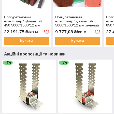
Поліуретановий
Поліуретановий
Полі
еластомер Sylomer SR
еластомер Sylomer SR 55
елас
450 5000*1500*12 мм
5000*1500*12 мм зелений
850 
сірий
бірю
22 191,75
9 777,08
27 
₴/кв.м
₴/кв.м
Купити
Купити
Акційні пропозиції та новинки
–4%
–3%