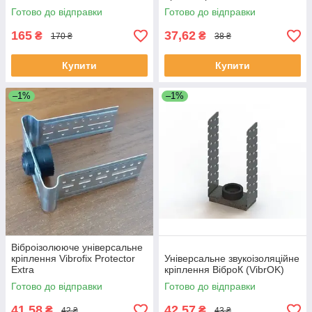
Готово до відправки
Готово до відправки
165
37,62
₴
₴
170 ₴
38 ₴
Купити
Купити
–1%
–1%
Віброізолююче універсальне
кріплення Vibrofix Protector
Універсальне звукоізоляційне
Extra
кріплення ВіброК (VibrOK)
Готово до відправки
Готово до відправки
41,58
42,57
₴
₴
42 ₴
43 ₴