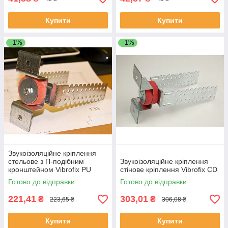
Купити
Купити
–1%
–1%
Звукоізоляційне кріплення
стельове з П-подібним
Звукоізоляційне кріплення
кронштейном Vibrofix PU
стінове кріплення Vibrofix CD
Готово до відправки
Готово до відправки
221,41
303,01
₴
₴
223,65 ₴
306,08 ₴
Купити
Купити