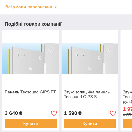
Всі умови повернення
Подібні товари компанії
Панель Тесsound GIPS FT
Звукоізоляційна панель
Звук
Tecsound GIPS S
Tecs
рул.
14м
1 9
3 640
1 590
₴
₴
1 995
Купити
Купити