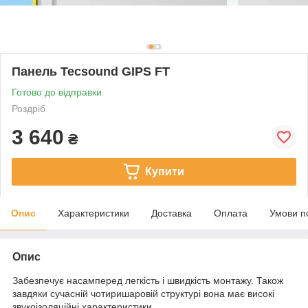
Панель Тесsound GIPS FT
Готово до відправки
Роздріб
3 640
₴
Купити
Опис
Характеристики
Доставка
Оплата
Умови п
Опис
Забезпечує насамперед легкість і швидкість монтажу. Також
завдяки сучасній чотиришаровій структурі вона має високі
звукоізоляційні характеристики.