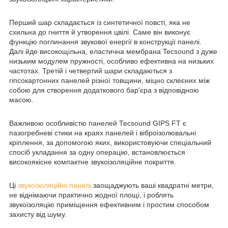
Перший шар складається із синтетичної повсті, яка не
схильна до гниття й утворення цвілі. Саме він виконує
функцію поглинання звукової енергії в конструкції панелі.
Далі йде високощільна, еластична мембрана Tecsound з дуже
низьким модулем пружності, особливо ефективна на низьких
частотах. Третій і четвертий шари складаються з
гіпсокартонних панелей різної товщини, міцно склеєних між
собою для створення додаткового бар'єра з відповідною
масою.
Важливою особливістю панелей Тесsound GIPS FT є
пазогребневі стики на краях панелей і віброізолювальні
кріплення, за допомогою яких, використовуючи спеціальний
спосіб укладання за одну операцію, встановлюється
високоякісне компактне звукоізоляційне покриття.
Ці
звукоізоляційні панелі
заощаджують ваші квадратні метри,
не віднімаючи практично жодної площі, і роблять
звукоізоляцію приміщення ефективним і простим способом
захисту від шуму.