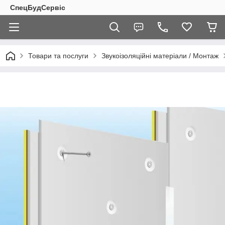
СпецБудСервіс
Товари та послуги
Звукоізоляційні матеріали / Монтаж