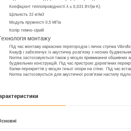
Коефіцієнт теплопровідності
λ ≤ 0,031 Вт/(м·K)
Щільність
32 кг/м3
Модуль пружності
0,5 МПа
Колір
темно-сірий
Технологія монтажу
Під час монтажу каркасних перегородок і личок стрічка Vibrof
Кнауф і забезпечує їх акустичну розв'язку з несних будівельни
Norma застосовуються також у місцях примикання обшивних а
будівельних конструкцій. Під час пристрою дерев'яних перекри
балки перекриттів у місцях їхньої опори на стіни. Під час вст
Norma застосовується для акустичної розв'язки настилу підлоги
арактеристики
Основні