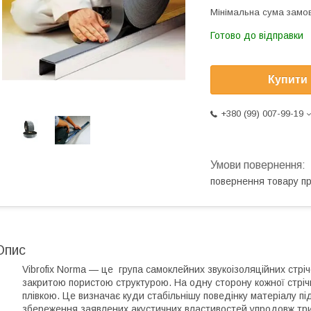
Мінімальна сума замов
Готово до відправки
Купити
+380 (99) 007-99-19
повернення товару п
Опис
Vibrofix Norma — це група самоклейних звукоізоляційних стрічо
закритою пористою структурою. На одну сторону кожної стрі
плівкою. Це визначає куди стабільнішу поведінку матеріалу 
збереження заявлених акустичних властивостей упродовж трив