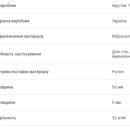
иробник
Акустик 
раїна виробник
Україна
ризначення матеріалу
Віброізол
Для стін
бласть застосування
інженерн
орма поставки матеріалу
Рулон
Ширина
50 мм
Товщина
5 мм
ільність
32 кг/м³