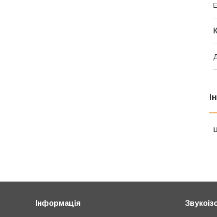
Е
І
Ц
Інформація
Звукоіз