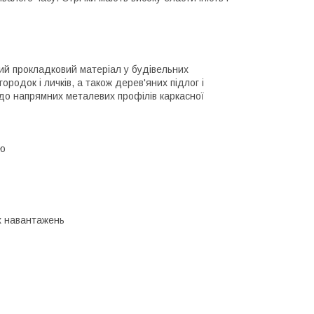
ний прокладковий матеріал у будівельних
ородок і личків, а також дерев'яних підлог і
 до напрямних металевих профілів каркасної
ою
их навантажень