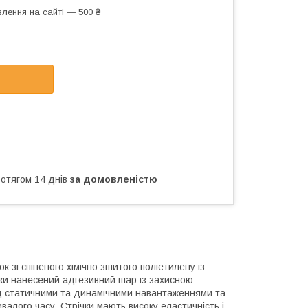
лення на сайті — 500 ₴
ротягом 14 днів
за домовленістю
к зі спіненого хімічно зшитого поліетилену із
чки нанесений адгезивний шар із захисною
під статичними та динамічними навантаженнями та
алого часу. Стрічки мають високу еластичність і