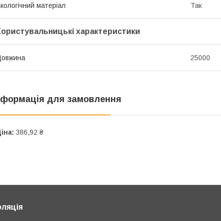
кологічний матеріал
Так
Користувальницькі характеристики
Довжина
25000
нформація для замовлення
іна:
386,92 ₴
оляція