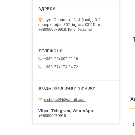
вул. Серпова, 11, 4-й вхід, 3-й
поверх, офіс 302, індекс 03115, тел.
+380990079919, Київ, Україна
+380 (99) 007-99-19
+380 (67) 174-84-72
Х
s.shepel84@gmail.com
Viber, Telegram, WhatsApp
+380990079919