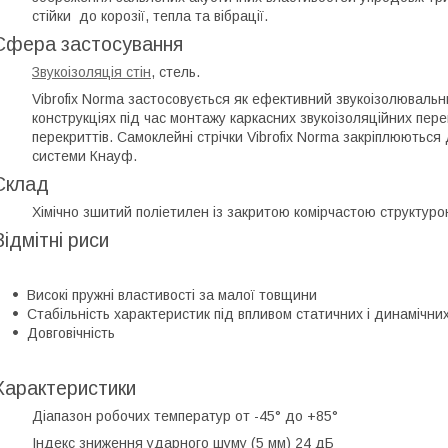
стійки до корозії, тепла та вібрації.
Сфера застосування
Звукоізоляція стін
, стель.
Vibrofix Norma застосовується як ефективний звукоізолюваль
конструкціях під час монтажу каркасних звукоізоляційних перег
перекриттів. Самоклейні стрічки Vibrofix Norma закріплюються
системи Кнауф.
Склад
Хімічно зшитий поліетилен із закритою комірчастою структур
Відмітні риси
Високі пружні властивості за малої товщини
Стабільність характеристик під впливом статичних і динамічн
Довговічність
Характеристики
Діапазон робочих температур
от -45° до +85°
Індекс зниження ударного шуму (5 мм)
24 дБ