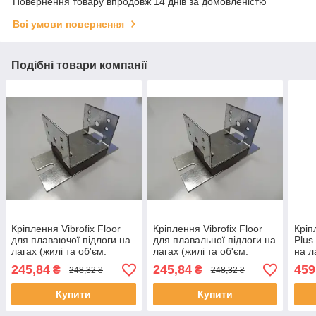
Повернення товару впродовж 14 днів за домовленістю
Всі умови повернення
Подібні товари компанії
Кріплення Vibrofix Floor
Кріплення Vibrofix Floor
Кріп
для плаваючої підлоги на
для плавальної підлоги на
Plus
лагах (жилі та об'єм.
лагах (жилі та об'єм.
на л
приміщення)
приміщення)
приз
245,84
245,84
459
₴
₴
248,32 ₴
248,32 ₴
Купити
Купити