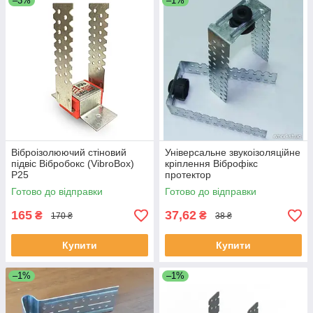
–3%
–1%
Віброізолюючий стіновий
Універсальне звукоізоляційне
підвіс Вібробокс (VibroBox)
кріплення Віброфікс
P25
протектор
Готово до відправки
Готово до відправки
165
37,62
₴
₴
170 ₴
38 ₴
Купити
Купити
–1%
–1%