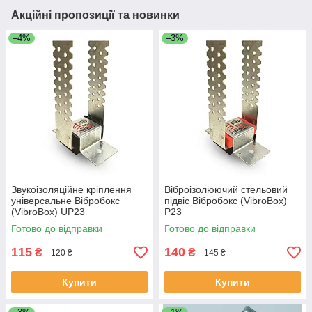
Акційні пропозиції та новинки
–4%
–3%
Звукоізоляційне кріплення
Віброізолюючий стельовий
універсальне Вібробокс
підвіс Вібробокс (VibroBox)
(VibroBox) UP23
P23
Готово до відправки
Готово до відправки
115
140
₴
₴
120 ₴
145 ₴
Купити
Купити