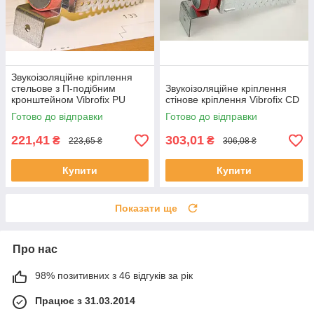
Звукоізоляційне кріплення
стельове з П-подібним
Звукоізоляційне кріплення
кронштейном Vibrofix PU
стінове кріплення Vibrofix CD
Готово до відправки
Готово до відправки
221,41
303,01
₴
₴
223,65 ₴
306,08 ₴
Купити
Купити
Показати ще
Про нас
98% позитивних з 46 відгуків за рік
Працює з 31.03.2014