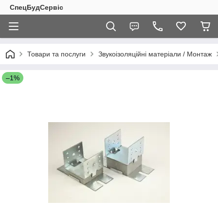
СпецБудСервіс
Товари та послуги
Звукоізоляційні матеріали / Монтаж
–1%