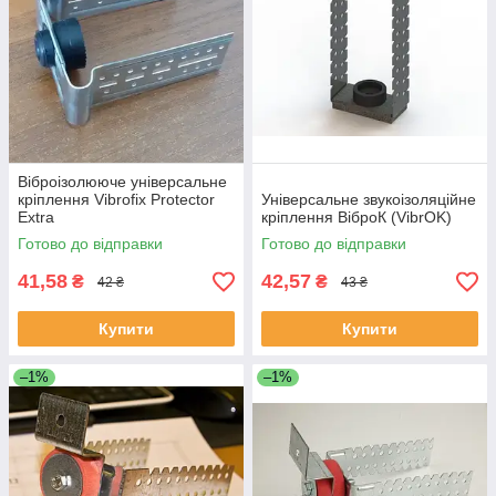
Віброізолююче універсальне
кріплення Vibrofix Protector
Універсальне звукоізоляційне
Extra
кріплення ВіброК (VibrOK)
Готово до відправки
Готово до відправки
41,58
42,57
₴
₴
42 ₴
43 ₴
Купити
Купити
–1%
–1%