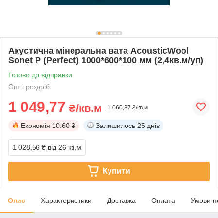
Акустична мінеральна вата AcousticWool
Sonet P (Perfect) 1000*600*100 мм (2,4кв.м/уп)
Готово до відправки
Опт і роздріб
1 049,77
₴/кв.м
1 060,37 ₴/кв.м
Економія
10.60 ₴
Залишилось
25 днів
1 028,56 ₴
від 26 кв.м
Купити
Опис
Характеристики
Доставка
Оплата
Умови п