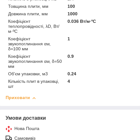
Товщина плити, мм
100
Довжина плити, мм
1000
Коефіцієнт
0.036 Вт/м·ºC
теплопровідності, λD, Вт/
м·ºC
Коефіцієнт
1
звукопоглинання αw,
δ=100 мм
Коефіцієнт
0.9
звукопоглинання αw, δ=50
мм
Об'єм упаковки, м3
0.24
Кількість плит в упаковці,
4
шт
Приховати
Умови доставки
Нова Пошта
Самовивіз