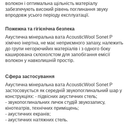
волокон і оптимальна щільність матеріалу
забезпечують високий рівень поглинання звуку
впродовж усього періоду експлуатації.
Пожежна та гігієнічна безпека
Акустична мінеральна вата AcousticWool Sonet P
хімічно інертна, не має неприємного запаху, належить
до групи негорючийих матеріалів і з одного боку
каширована склохолстом для запобігання емісії
волокон у навколишній простір.
Сфера застосування
Акустична мінеральна вата AcousticWool Sonet P
застосовується як середній звукопоглинальний шар у
конструкціях: - підвісних акустичних стель;
- звукопоглинальних личок студій звукозапису,
кінотеатрів, технічних приміщень;
- акустичних екранів;
- акустичних натяжних стель.