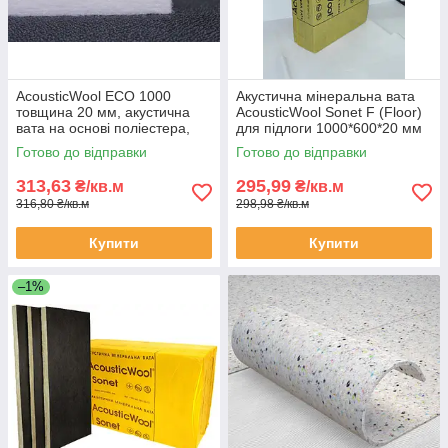
AcousticWool ECO 1000
Акустична мінеральна вата
товщина 20 мм, акустична
AcousticWool Sonet F (Floor)
вата на основі поліестера,
для підлоги 1000*600*20 мм
біла (6кв.м/упак.)
(6кв.м/уп)
Готово до відправки
Готово до відправки
313,63
295,99
₴/кв.м
₴/кв.м
316,80 ₴/кв.м
298,98 ₴/кв.м
Купити
Купити
–1%