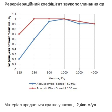
Ревербераційний коефіцієнт звукопоглинання αp
Матеріал продається кратно упаковці:
2,4кв.м/уп