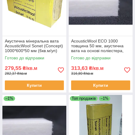
Акустична мінеральна вата
AcousticWool ECO 1000
AcousticWool Sonet (Concept)
товщина 50 мм, акустична
1000*600*50 мм (6кв.м/уп)
вата на основі поліестера,
біла (2,4 м2/упак.)
Готово до відправки
Готово до відправки
279,55
313,63
₴/кв.м
₴/кв.м
282,37 ₴/кв.м
316,80 ₴/кв.м
Купити
Купити
–1%
Топ продажів
–1%