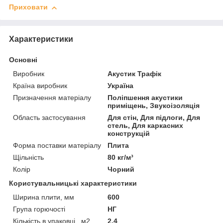
Приховати
Характеристики
Основні
Виробник
Акустик Трафік
Країна виробник
Україна
Призначення матеріалу
Поліпшення акустики
приміщень, Звукоізоляція
Область застосування
Для стін, Для підлоги, Для
стель, Для каркасних
конструкцій
Форма поставки матеріалу
Плита
Щільність
80 кг/м³
Колір
Чорний
Користувальницькі характеристики
Ширина плити, мм
600
Група горючості
НГ
Кількість в упаковці , м2
2.4