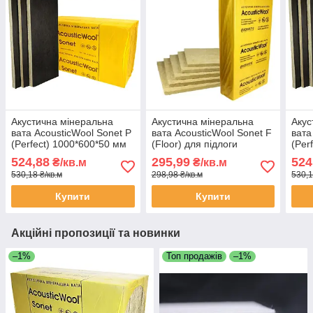
Акустична мінеральна
Акустична мінеральна
Акус
вата AcousticWool Sonet P
вата AcousticWool Sonet F
вата
(Perfect) 1000*600*50 мм
(Floor) для підлоги
(Per
(3,6кв.м/уп)
1000*600*20 мм (6кв.м/уп)
(3,6
524,88
295,99
524
₴/кв.м
₴/кв.м
530,18 ₴/кв.м
298,98 ₴/кв.м
530,1
Купити
Купити
Акційні пропозиції та новинки
–1%
Топ продажів
–1%