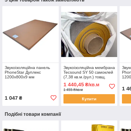
Звукоізоляційна панель
Звукоізоляційна мембрана
Звук
PhoneStar Дуплекс
Tecsound SY 50 самоклей
Phon
1200х800х9 мм
(7,38 кв.м./рул.) товщ.
120
2,6мм.
1 440,45
₴/кв.м
1 4
1 455 ₴/кв.м
1 047
₴
Купити
Подібні товари компанії