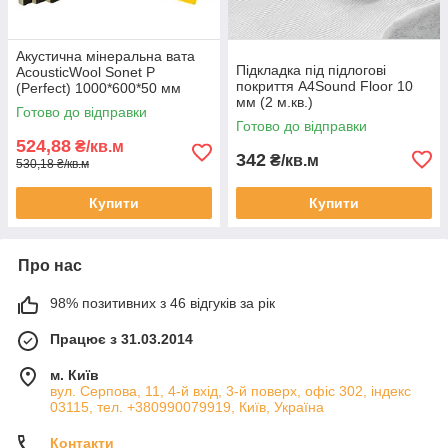
Акустична мінеральна вата
Підкладка під підлогові
AcousticWool Sonet P
покриття A4Sound Floor 10
(Perfect) 1000*600*50 мм
мм (2 м.кв.)
(3,6кв.м/уп)
Готово до відправки
Готово до відправки
524,88
₴/кв.м
342
₴/кв.м
530,18 ₴/кв.м
Купити
Купити
Про нас
98% позитивних з 46 відгуків за рік
Працює з 31.03.2014
м. Київ
вул. Серпова, 11, 4-й вхід, 3-й поверх, офіс 302, індекс
03115, тел. +380990079919, Київ, Україна
Контакти